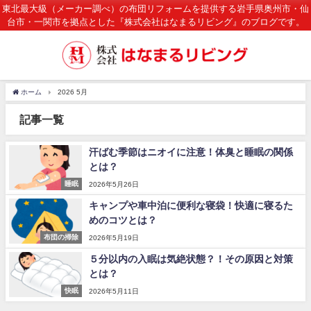
東北最大級（メーカー調べ）の布団リフォームを提供する岩手県奥州市・仙
台市・一関市を拠点とした『株式会社はなまるリビング』のブログです。
ホーム
2026 5月
記事一覧
汗ばむ季節はニオイに注意！体臭と睡眠の関係
とは？
睡眠
2026年5月26日
キャンプや車中泊に便利な寝袋！快適に寝るた
めのコツとは？
布団の掃除
2026年5月19日
５分以内の入眠は気絶状態？！その原因と対策
とは？
快眠
2026年5月11日