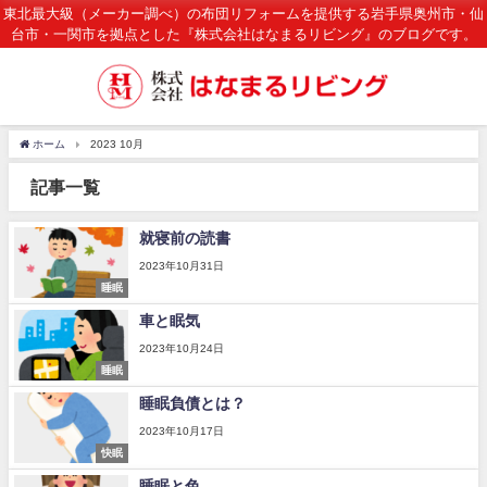
東北最大級（メーカー調べ）の布団リフォームを提供する岩手県奥州市・仙
台市・一関市を拠点とした『株式会社はなまるリビング』のブログです。
ホーム
2023 10月
記事一覧
就寝前の読書
2023年10月31日
睡眠
車と眠気
2023年10月24日
睡眠
睡眠負債とは？
2023年10月17日
快眠
睡眠と色