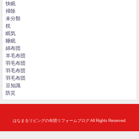
快眠
掃除
未分類
枕
眠気
睡眠
綿布団
羊毛布団
羽毛布団
羽毛布団
羽毛布団
豆知識
防災
はなまるリビングの布団リフォームブログ All Rights Reserved.