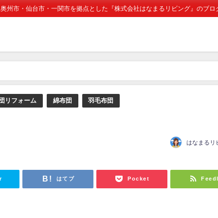
県奥州市・仙台市・一関市を拠点とした『株式会社はなまるリビング』のブロ
団リフォーム
綿布団
羽毛布団
はなまるリ
日
r
はてブ
Pocket
Feed