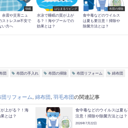
快眠
はなまるリビング
布団の掃除
 余震や災害ニュ
水泳で睡眠の質が上が
食中毒などのウイルス
のストレスor不安で
る？！海やプールでの
は夏も要注意！掃除や
ない方へ
効果とは？
除菌方法とは？
布団
布団の手入れ
布団の掃除
布団リフォーム
綿布団
布団リフォーム
,
綿布団
,
羽毛布団
の関連記事
質が上がる？！海
食中毒などのウイルスは夏も
効果とは？
注意！掃除や除菌方法とは？
2026年7月22日