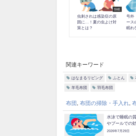
快眠
虫刺されは感染症の原
号外
因に…！夏の虫よけ対
ース
策とは？
眠れ
関連キーワード
はなまるリビング
ふとん
羊毛布団
羽毛布団
布団
,
布団の掃除・手入れ
,
水泳で睡眠の
やプールでの
2026年7月29日