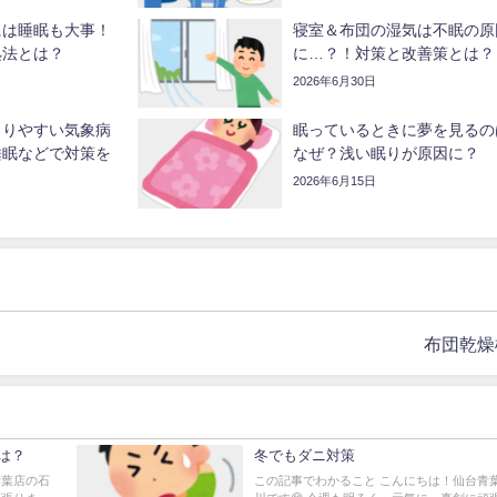
には睡眠も大事！
寝室＆布団の湿気は不眠の原
処法とは？
に…？！対策と改善策とは？
2026年6月30日
こりやすい気象病
眠っているときに夢を見るの
睡眠などで対策を
なぜ？浅い眠りが原因に？
2026年6月15日
布団乾燥
は？
冬でもダニ対策
青葉店の石
この記事でわかること こんにちは！仙台青