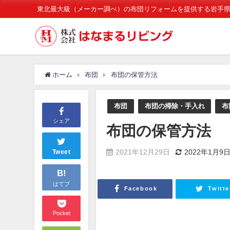
東北最大級（メーカー調べ）の布団リフォームを提供する岩手
ホーム
布団
布団の保管方法
布団
布団の掃除・手入れ
布
シェア
布団の保管方法
2021年12月29日
2022年1月9
Tweet
B!
はてブ
Facebook
Twitte
Pocket