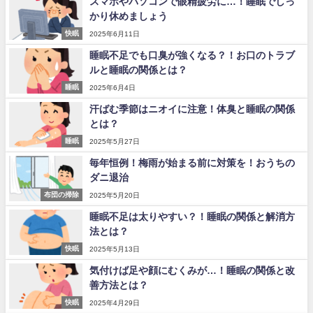
スマホやパソコンで眼精疲労に…！睡眠でしっ
かり休めましょう
快眠
2025年6月11日
睡眠不足でも口臭が強くなる？！お口のトラブ
ルと睡眠の関係とは？
睡眠
2025年6月4日
汗ばむ季節はニオイに注意！体臭と睡眠の関係
とは？
睡眠
2025年5月27日
毎年恒例！梅雨が始まる前に対策を！おうちの
ダニ退治
布団の掃除
2025年5月20日
睡眠不足は太りやすい？！睡眠の関係と解消方
法とは？
快眠
2025年5月13日
気付けば足や顔にむくみが…！睡眠の関係と改
善方法とは？
快眠
2025年4月29日