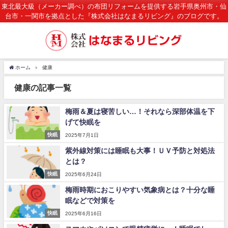
東北最大級（メーカー調べ）の布団リフォームを提供する岩手県奥州市・仙
台市・一関市を拠点とした『株式会社はなまるリビング』のブログです。
ホーム
健康
健康の記事一覧
梅雨＆夏は寝苦しい…！それなら深部体温を下
げて快眠を
快眠
2025年7月1日
紫外線対策には睡眠も大事！ＵＶ予防と対処法
とは？
快眠
2025年6月24日
梅雨時期におこりやすい気象病とは？十分な睡
眠などで対策を
快眠
2025年6月16日