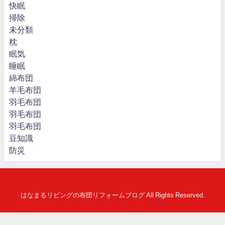
快眠
掃除
未分類
枕
眠気
睡眠
綿布団
羊毛布団
羽毛布団
羽毛布団
羽毛布団
豆知識
防災
はなまるリビングの布団リフォームブログ All Rights Reserved.