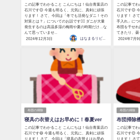
この記事でわかること こんにちは！仙台青葉店の
この記事でわ
石川です😊 今週も明るく、元気に、真剣に頑張
石川です😊
ります！ さて、今回は「冬でも活発なダニ！その
ります！ さ
対策とは？」についてのお話です💁‍♀️ ダニが大量
手入れ」につい
発生するのは高温多湿の梅雨や夏の時期だけ…な
布団を干せれ
んて思っていませ...
てきたり、曇っ
はなまるリビング
2024年12月3日
2024年7月9
布団の掃除
布団の掃除
寝具の衣替えはお早めに！春夏ver
布団掃除
この記事でわかること こんにちは！仙台青葉店の
この記事でわ
石川です😄 今週も明るく、元気に、真剣に頑張
石川です😊
ります！ さて、今回は「寝具の衣替えはお早め
ります！ さ