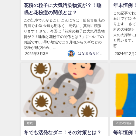
花粉の粒子に大気汚染物質が？！睡
年末恒例
眠と花粉症の関係とは？
この記事でわ
石川です😊
この記事でわかること こんにちは！仙台青葉店の
ります！ さ
石川です😊 今週も明るく、元気に、真剣に頑張
所の大掃除✨
ります！ さて、今回は「花粉の粒子に大気汚染物
末の大掃除に
質が？！睡眠と花粉症の関係とは？」についての
と思います。
お話です💁‍♀️ 早い地域では２月頃からスギなどの
窓...
花粉が飛び始め、...
はなまるリビング
2025年3月3日
2024年12月
睡眠
布団の掃除
冬でも活発なダニ！その対策とは？
毎年恒例