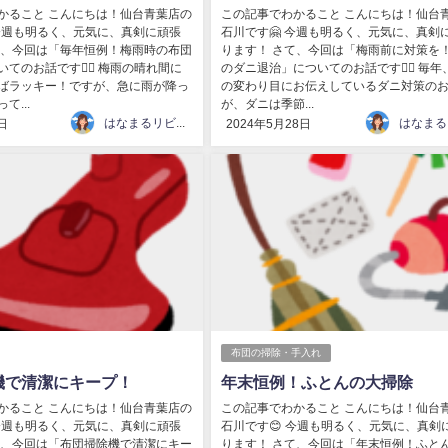
かること こんにちは！仙台青葉店の
この記事でわかること こんにちは！仙台
 今週も明るく、元気に、真剣に頑張
石川です🤗 今週も明るく、元気に、真剣
て、今回は「毎年恒例！梅雨時の布団
ります！ さて、今回は「梅雨前に対策を
てのお話です💁‍♀️ 梅雨の晴れ間に
のダニ退治」についてのお話です💁‍♀️ 毎年
ばラッキー！ですが、急に雨が降っ
の変わり目にお伝えしているダニ対策の
て...
が、ダニは季節...
はなまるリビング
日
2024年5月28日
布団の掃除・手入れ
機で清潔にキープ！
年末恒例！ふとんの大掃除
かること こんにちは！仙台青葉店の
この記事でわかること こんにちは！仙台
 今週も明るく、元気に、真剣に頑張
石川です😊 今週も明るく、元気に、真剣
て、今回は「布団掃除機で清潔にキー
ります！ さて、今回は「年末恒例！ふと