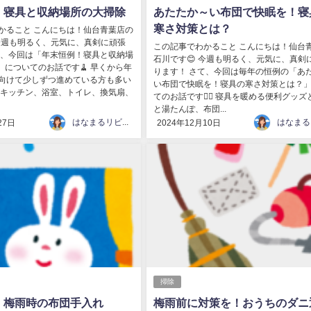
！寝具と収納場所の大掃除
あたたか～い布団で快眠を！寝
寒さ対策とは？
かること こんにちは！仙台青葉店の
 今週も明るく、元気に、真剣に頑張
この記事でわかること こんにちは！仙台
て、今回は「年末恒例！寝具と収納場
石川です😊 今週も明るく、元気に、真剣
」についてのお話です🧹 早くから年
ります！ さて、今回は毎年の恒例の「あ
向けて少しずつ進めている方も多い
い布団で快眠を！寝具の寒さ対策とは？
 キッチン、浴室、トイレ、換気扇、
てのお話です💁‍♀️ 寝具を暖める便利グッズ
と湯たんぽ、布団...
はなまるリビング
27日
2024年12月10日
掃除
！梅雨時の布団手入れ
梅雨前に対策を！おうちのダニ