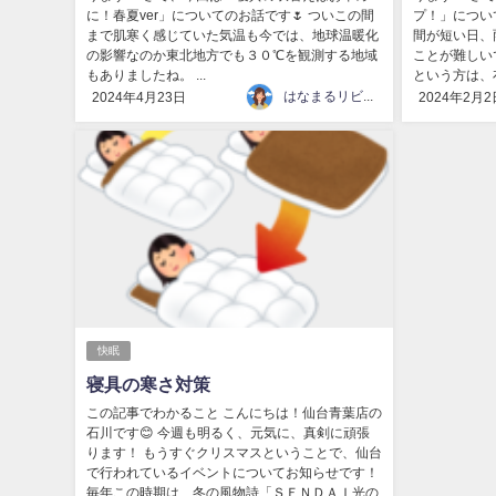
に！春夏ver」についてのお話です🌷 ついこの間
プ！」につい
まで肌寒く感じていた気温も今では、地球温暖化
間が短い日、
の影響なのか東北地方でも３０℃を観測する地域
ことが難しい
もありましたね。 ...
という方は、布
はなまるリビング
2024年4月23日
2024年2月2
快眠
寝具の寒さ対策
この記事でわかること こんにちは！仙台青葉店の
石川です😊 今週も明るく、元気に、真剣に頑張
ります！ もうすぐクリスマスということで、仙台
で行われているイベントについてお知らせです！
毎年この時期は、冬の風物詩「ＳＥＮＤＡＩ光の