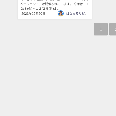
ページェント」が開催されています。 今年は、１
２/８(金)～１２/２５(月)ま...
はなまるリビング
2023年12月20日
1