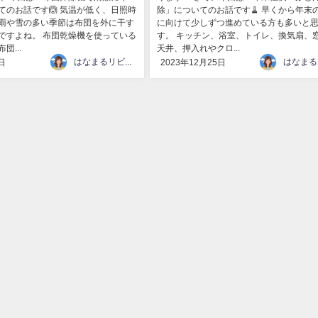
てのお話です🙆 気温が低く、日照時
除」についてのお話です🧹 早くから年末
雨や雪の多い季節は布団を外に干す
に向けて少しずつ進めている方も多いと
ですよね。 布団乾燥機を使っている
す。 キッチン、浴室、トイレ、換気扇、
団...
天井、押入れやクロ...
はなまるリビング
日
2023年12月25日