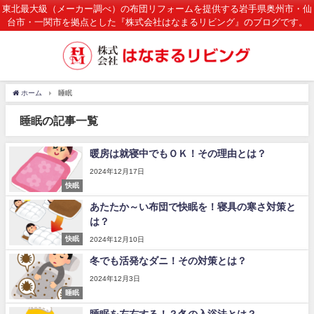
東北最大級（メーカー調べ）の布団リフォームを提供する岩手県奥州市・仙
台市・一関市を拠点とした『株式会社はなまるリビング』のブログです。
ホーム
睡眠
睡眠の記事一覧
暖房は就寝中でもＯＫ！その理由とは？
2024年12月17日
快眠
あたたか～い布団で快眠を！寝具の寒さ対策と
は？
快眠
2024年12月10日
冬でも活発なダニ！その対策とは？
2024年12月3日
睡眠
睡眠を左右する！？冬の入浴法とは？