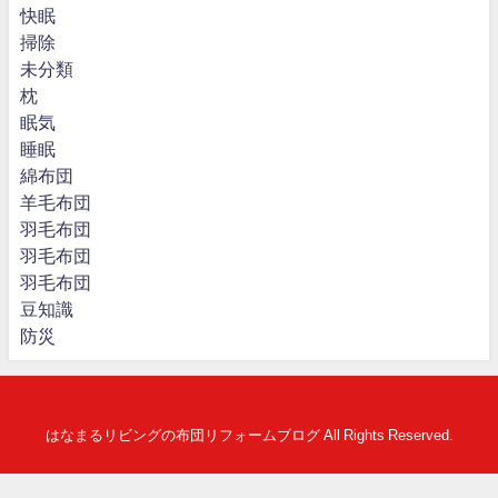
快眠
掃除
未分類
枕
眠気
睡眠
綿布団
羊毛布団
羽毛布団
羽毛布団
羽毛布団
豆知識
防災
はなまるリビングの布団リフォームブログ All Rights Reserved.