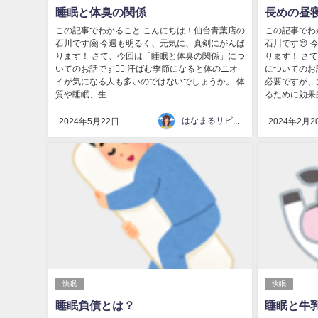
睡眠と体臭の関係
長めの昼
この記事でわかること こんにちは！仙台青葉店の
この記事でわ
石川です🤗 今週も明るく、元気に、真剣にがんば
石川です😊
ります！ さて、今回は「睡眠と体臭の関係」につ
ります！ さ
いてのお話です💁‍♀️ 汗ばむ季節になると体のニオ
についてのお話
イが気になる人も多いのではないでしょうか。 体
必要ですが、
質や睡眠、生...
るために効果的
はなまるリビング
2024年5月22日
2024年2月2
快眠
快眠
睡眠負債とは？
睡眠と牛