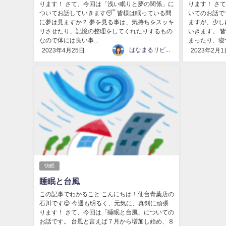
ります！ さて、今回は「浅い眠りと夢の関係」に
ります！ さ
ついてお話していきます😴 皆様は眠っている間
いてのお話で
に夢は見ますか？ 夢を見る事は、気持ちをスッキ
ますが、少し
リさせたり、記憶の整理をしてくれたりするもの
いきます。 
なので体には良い事...
まったり、寝つ
はなまるリビング
2023年4月25日
2023年2月1
快眠
睡眠と台風
この記事でわかること こんにちは！仙台青葉店の
石川です😊 今週も明るく、元気に、真剣に頑張
ります！ さて、今回は「睡眠と台風」についての
お話です。 台風と言えば７月から増加し始め、８