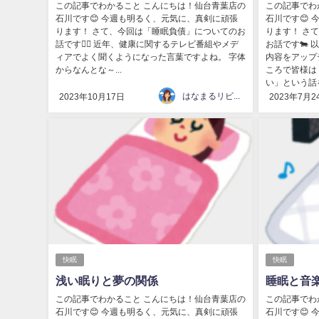
この記事でわかること こんにちは！仙台青葉店の
この記事でわ
石川です😊 今週も明るく、元気に、真剣に頑張
石川です😊
ります！ さて、今回は「睡眠負債」についてのお
ります！ さ
話です💁‍♀️ 近年、健康に関するテレビ番組やメデ
お話です🐄
ィアでよく聞くようになった言葉ですよね。 字体
内容をアップ
からなんとな～...
ころで皆様は
い」という話を
はなまるリビング
2023年10月17日
2023年7月2
快眠
快眠
浅い眠りと夢の関係
睡眠と音
この記事でわかること こんにちは！仙台青葉店の
この記事でわ
石川です😊 今週も明るく、元気に、真剣に頑張
石川です😊