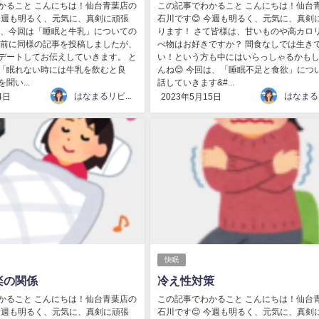
かること こんにちは！仙台青葉店の
この記事でわかること こんにちは！仙台
 今週も明るく、元気に、真剣に頑張
石川です😊 今週も明るく、元気に、真剣
て、今回は「睡眠と牛乳」についての
ります！ さて皆様は、甘いものや高カロ
 以前に同様の記事を投稿しましたが、
べ物はお好きですか？ 間食なしでは生き
デートしてお伝えしていきます。 と
い！という方も中にはいらっしゃるかも
「眠れない時には牛乳を飲むと良
んね😊 今回は、「睡眠不足と食欲」につ
聞い...
話していきます&#...
はなまるリビング
4日
2023年5月15日
快眠
楽の関係
冷え性対策
かること こんにちは！仙台青葉店の
この記事でわかること こんにちは！仙台
 今週も明るく、元気に、真剣に頑張
石川です😊 今週も明るく、元気に、真剣