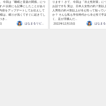
て、今回は「睡眠と音楽の関係」につ
ります！ さて、今回は「冷え性対策」に
す🎶 以前にも記事にしたことがあり
お話です💪 実は、日本人女性の約７割以
内容をアップデートしてお伝えして
人男性の約４割以上が冷え性って知って
皆様は、眠りが浅くてすぐに起きてし
か？ そんな私も学生時代から冷え性で手
き...
く、足が浮腫んだ...
はなまるリビング
日
2022年12月15日