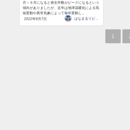
月～９月になると発生件数がピークになるという
傾向がありましたが、近年は地球温暖化による気
候変動や異常気象によって毎年変動し...
はなまるリビング
2022年9月7日
1