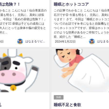
寝は危険？！
睡眠とホットココア
かること こんにちは！仙台青葉店の
この記事でわかること こんにちは！仙台
 今週も明るく、元気に、真剣に頑張
石川です😊 今週も明るく、元気に、真剣
て、今回は「長めの昼寝は危険？！」
ります！ さて、今回は「睡眠とホットコ
です💁‍♀️ 昼寝は子どもの成長には
ついてのお話です☕ 冬になると自販機な
大人にとっては身体や脳の疲労をと
つくホットココアですが、皆様はホット
と...
どのような効果があるかご存知でしょうか
前、紹介した「睡眠と...
はなまるリビング
0日
2024年1月22日
快眠
乳
睡眠不足と食欲