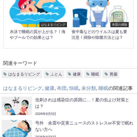
はなまるリビング
布団の掃除
水泳で睡眠の質が上がる？！海
食中毒などのウイルスは夏も要
やプールでの効果とは？
注意！掃除や除菌方法とは？
関連キーワード
はなまるリビング
ふとん
健康
睡眠
胃腸
はなまるリビング
,
健康
,
布団
,
快眠
,
未分類
,
睡眠
の関連記事
虫刺されは感染症の原因に…！夏の虫よけ対策と
は？
2026年8月5日
号外 余震や災害ニュースのストレスor不安で眠れ
ない方へ
2026年8月5日