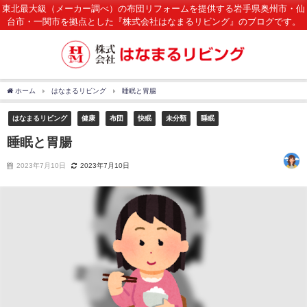
東北最大級（メーカー調べ）の布団リフォームを提供する岩手県奥州市・仙
台市・一関市を拠点とした『株式会社はなまるリビング』のブログです。
ホーム
はなまるリビング
睡眠と胃腸
はなまるリビング
健康
布団
快眠
未分類
睡眠
睡眠と胃腸
2023年7月10日
2023年7月10日