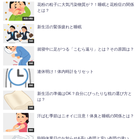
花粉の粒子に大気汚染物質が？！睡眠と花粉症の関係
とは？
布団の掃除
新生活の緊張疲れと睡眠
快眠
就寝中に足がつる「こむら返り」とは？その原因は？
快眠
連休明け！体内時計をリセット
快眠
新生活の準備はOK？自分にぴったりな枕の選び方と
は？
快眠
汗ばむ季節はニオイに注意！体臭と睡眠の関係とは？
睡眠
臨時休業日のお知らせ&高い布団と安い布団の違い