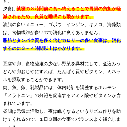
す。
夕食は
就寝の３時間前に食べ終えることで胃腸の負担が軽
減されるため、良質な睡眠にも繋がります。
油脂の多いメニュー、ゴボウ、インゲン、キノコ、海藻類
は、食物繊維が多いので消化に良くありません。
脂肪とタンパク質を多く含むカロリーの多い食事は、消化
するのに３～４時間以上はかかります。
豆腐や卵、食物繊維の少ない野菜を具材にして、煮込みう
どんや卵おじやにすれば、たんぱく質やビタミン、ミネラ
ルを摂取することができます。
肉、魚、卵、乳製品には、体内時計を調整するホルモン
「メラトニン」の分泌を促進するアミノ酸やビタミンが含
まれています。
昼間は元気に活動し、夜は眠くなるというリズム作りを助
けてくれるので、１日３回の食事でバランスよく補充しま