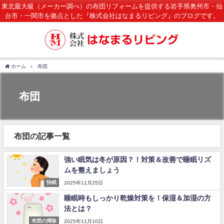
東北最大級（メーカー調べ）の布団リフォームを提供する岩手県奥州市・仙
台市・一関市を拠点とした『株式会社はなまるリビング』のブログです。
ホーム
布団
布団
布団の記事一覧
強い眠気は冬が原因？！対策＆改善で睡眠リズ
ムを整えましょう
快眠
2025年11月25日
睡眠時もしっかり乾燥対策を！保湿＆加湿の方
法とは？
布団の掃除
2025年11月10日