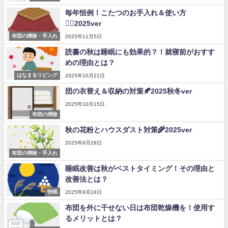
毎年恒例！こたつのお手入れ＆使い方
💁‍♀️2025ver
布団の掃除・手入れ
2025年11月5日
読書の秋は睡眠にも効果的？！就寝前がおすす
めの理由とは？
はなまるリビング
2025年10月21日
団の衣替え＆収納の対策🍂2025秋冬ver
2025年10月15日
布団の掃除
秋の花粉とハウスダスト対策🌾2025ver
2025年9月29日
布団の掃除・手入れ
睡眠改善は秋がベストタイミング！その理由と
改善法とは？
快眠
2025年9月24日
布団を外に干せない日は布団乾燥機を！使用す
るメリットとは？