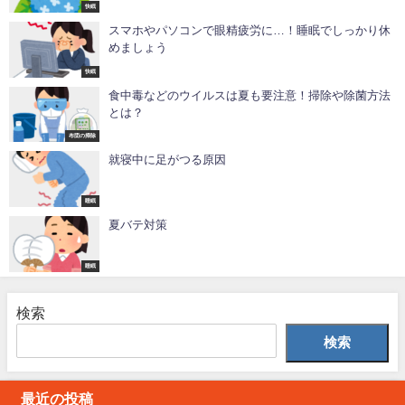
快眠
スマホやパソコンで眼精疲労に…！睡眠でしっかり休
めましょう
快眠
食中毒などのウイルスは夏も要注意！掃除や除菌方法
とは？
布団の掃除
就寝中に足がつる原因
睡眠
夏バテ対策
睡眠
検索
検索
最近の投稿