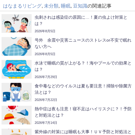
はなまるリビング
,
未分類
,
睡眠
,
豆知識
の関連記事
虫刺されは感染症の原因に…！夏の虫よけ対策と
は？
2026年8月5日
号外 余震や災害ニュースのストレスor不安で眠れ
ない方へ
2026年8月5日
水泳で睡眠の質が上がる？！海やプールでの効果と
は？
2026年7月29日
食中毒などのウイルスは夏も要注意！掃除や除菌方
法とは？
2026年7月22日
熱中症は夜も注意！寝不足はハイリスクに？！予防
と対処法とは？
2026年7月14日
紫外線の対策には睡眠も大事！ＵＶ予防と対処法と