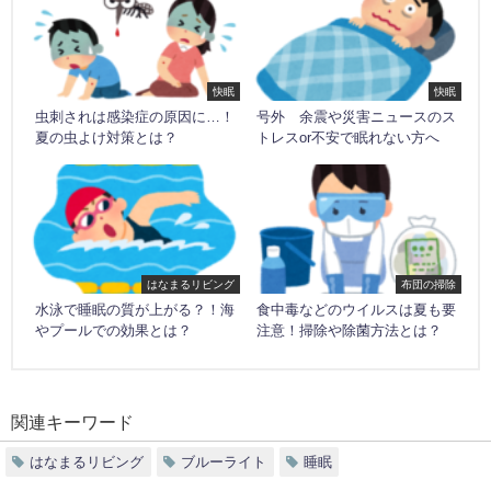
快眠
快眠
虫刺されは感染症の原因に…！
号外 余震や災害ニュースのス
夏の虫よけ対策とは？
トレスor不安で眠れない方へ
はなまるリビング
布団の掃除
水泳で睡眠の質が上がる？！海
食中毒などのウイルスは夏も要
やプールでの効果とは？
注意！掃除や除菌方法とは？
関連キーワード
はなまるリビング
ブルーライト
睡眠