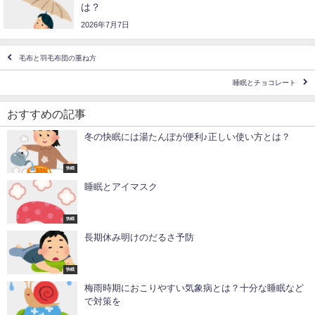
は？
2026年7月7日
毛布と羽毛布団の重ね方
睡眠とチョコレート
おすすめの記事
冬の快眠には湯たんぽが便利♪正しい使い方とは？
快眠
睡眠とアイマスク
快眠
長期休み明けのだるさ予防
快眠
梅雨時期におこりやすい気象病とは？十分な睡眠など
で対策を