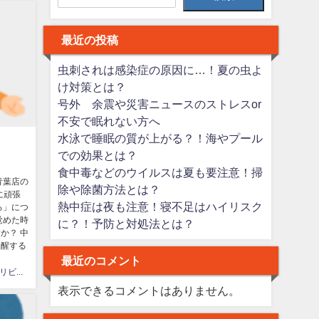
最近の投稿
虫刺されは感染症の原因に…！夏の虫よ
け対策とは？
号外 余震や災害ニュースのストレスor
不安で眠れない方へ
水泳で睡眠の質が上がる？！海やプール
での効果とは？
食中毒などのウイルスは夏も要注意！掃
青葉店の
除や除菌方法とは？
に頑張
熱中症は夜も注意！寝不足はハイリスク
る」につ
覚めた時
に？！予防と対処法とは？
か？ 中
覚醒する
最近のコメント
はなまるリビング
表示できるコメントはありません。