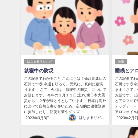
はなまるリビング
睡眠
就寝中の防災
睡眠とア
この記事でわかること こんにちは！仙台青葉店の
この記事でわ
石川です😊 今週も明るく、元気に、真剣に頑張
石川です😊
ります！ さて、今回は「就寝中の防災」について
ます！さて、
お話します。 今年の３月１１日(土)で東日本大震
お話です。以
災から１２年が経とうとしています。 日本は海外
とアロマ✨で
に比べて自然災害が多いため、定期的に避難訓練
アップデート
に参加したり、防災対策やグッズ...
アロマオイルは
はなまるリビング
2023年3月8日
2023年2月7