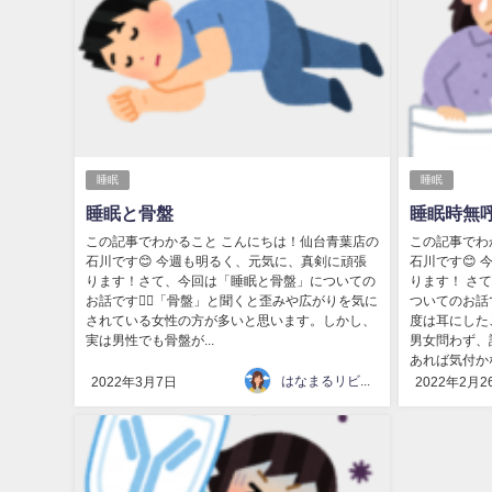
睡眠
睡眠
睡眠と骨盤
睡眠時無
この記事でわかること こんにちは！仙台青葉店の
この記事でわ
石川です😊 今週も明るく、元気に、真剣に頑張
石川です😊
ります！さて、今回は「睡眠と骨盤」についての
ります！ さ
お話です💁‍♀️「骨盤」と聞くと歪みや広がりを気に
ついてのお話
されている女性の方が多いと思います。しかし、
度は耳にした
実は男性でも骨盤が...
男女問わず、
あれば気付かな
はなまるリビング
2022年3月7日
2022年2月2