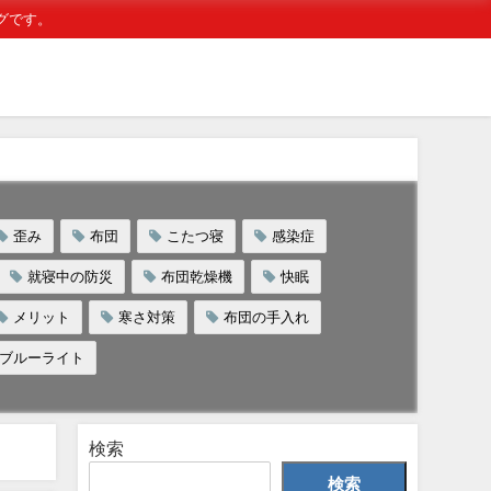
グです。
歪み
布団
こたつ寝
感染症
就寝中の防災
布団乾燥機
快眠
メリット
寒さ対策
布団の手入れ
ブルーライト
検索
検索