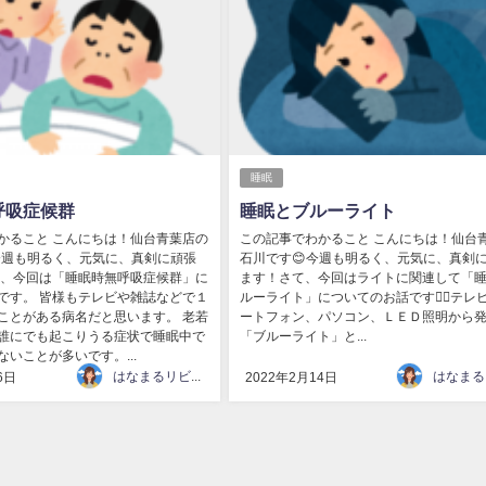
睡眠
呼吸症候群
睡眠とブルーライト
かること こんにちは！仙台青葉店の
この記事でわかること こんにちは！仙台
 今週も明るく、元気に、真剣に頑張
石川です😊今週も明るく、元気に、真剣
て、今回は「睡眠時無呼吸症候群」に
ます！さて、今回はライトに関連して「
です。 皆様もテレビや雑誌などで１
ルーライト」についてのお話です💁‍♀️テレ
ことがある病名だと思います。 老若
ートフォン、パソコン、ＬＥＤ照明から
誰にでも起こりうる症状で睡眠中で
「ブルーライト」と...
いことが多いです。...
はなまるリビング
6日
2022年2月14日