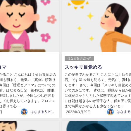
はなまるリビング
ロマ
スッキリ目覚める
かること こんにちは！仙台青葉店の
この記事でわかること こんにちは！仙台
今週も明るく、元気に、真剣に頑張り
石川です😊 今週も明るく、元気に、真剣
今回は「睡眠とアロマ」についての
ります！ さて、今回は「スッキリ目覚め
前、はなまる日記 第490話 睡眠
いてのお話です。 皆様は、睡眠から目が
投稿しましたが、今回は少し内容を
に体がスッキリとした状態で起きています
してお伝えしていきます。アロマ＝
には朝は起きるのが苦手な人、低血圧で
香りで心...
まで時間がかかる人も少なくないと...
はなまるリビング
日
2022年3月29日