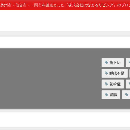
県奥州市・仙台市・一関市を拠点とした『株式会社はなまるリビング』のブロ
筋トレ
睡眠不足
花粉症
胃腸