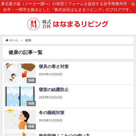
東北最大級（メーカー調べ）の布団リフォームを提供する岩手県奥州市・仙
台市・一関市を拠点とした『株式会社はなまるリビング』のブログです。
ホーム
健康
健康の記事一覧
寝具の寒さ対策
2023年12月20日
快眠
寝室の結露防止
2023年12月13日
快眠
冬の睡眠対策
2023年11月28日
快眠
毎年恒例！こたつの使い方