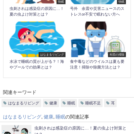
快眠
快眠
虫刺されは感染症の原因に…！
号外 余震や災害ニュースのス
夏の虫よけ対策とは？
トレスor不安で眠れない方へ
はなまるリビング
布団の掃除
水泳で睡眠の質が上がる？！海
食中毒などのウイルスは夏も要
やプールでの効果とは？
注意！掃除や除菌方法とは？
関連キーワード
はなまるリビング
健康
睡眠
睡眠不足
耳
はなまるリビング
,
健康
,
睡眠
の関連記事
虫刺されは感染症の原因に…！夏の虫よけ対策と