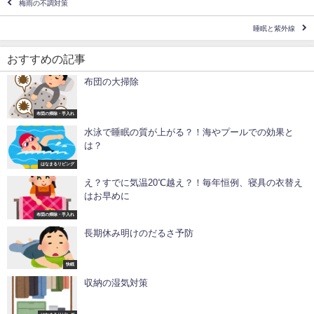
梅雨の不調対策
睡眠と紫外線
おすすめの記事
布団の大掃除
布団の掃除・手入れ
水泳で睡眠の質が上がる？！海やプールでの効果と
は？
はなまるリビング
え？すでに気温20℃越え？！毎年恒例、寝具の衣替え
はお早めに
布団の掃除・手入れ
長期休み明けのだるさ予防
快眠
収納の湿気対策